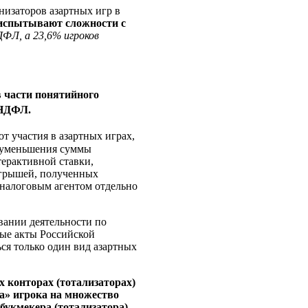
низаторов азартных игр в
 испытывают сложности с
ДФЛ, а 23,6% игроков
в части понятийного
 НДФЛ.
т участия в азартных играх,
м уменьшения суммы
терактивной ставки,
игрышей, полученных
 налоговым агентом отдельно
вании деятельности по
ные акты Российской
ся только один вид азартных
х конторах (тотализаторах)
та» игрока на множество
букмекера (тотализатора),