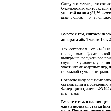
Следует отметить, что согла
букмекерских конторах или 
уплатой налога
(23,7% игро
признаются, что не понимаю
Вместе с тем, считаем нео
аппарата абз. 1 части 1 ст. 
7
Так, согласно ч.1 ст. 214
НК 
проводимых в букмекерской 
выигрыша, полученного при 
служащих условием участия 
участниками азартных игр, 
по каждой сумме выигрыша.
Согласно Федеральному зако
организации и проведению а
Федерации» (далее – ФЗ №244
игр – пари.
Вместе с тем, в настоящее
одна внесенная ставка (ин
пари. При этом, игрок име