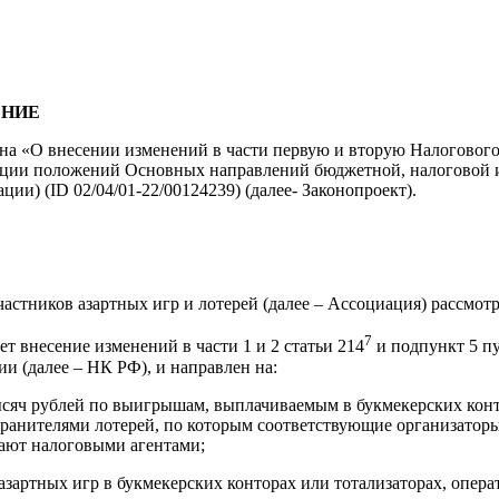
ЕНИЕ
она «О внесении изменений в части первую и вторую Налогового
зации положений Основных направлений бюджетной, налоговой
ии) (ID 02/04/01-22/00124239) (далее- Законопроект).
астников азартных игр и лотерей (далее – Ассоциация) рассмотр
7
т внесение изменений в части 1 и 2 статьи 214
и подпункт 5 пу
и (далее – НК РФ), и направлен на:
ысяч рублей по выигрышам, выплачиваемым в букмекерских конто
транителями лотерей, по которым соответствующие организаторы
ают налоговыми агентами;
зартных игр в букмекерских конторах или тотализаторах, опера