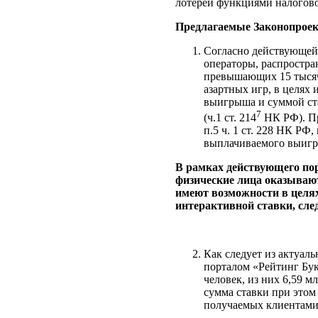
лотерей функциями налогов
Предлагаемые Законопроек
Согласно действующей 
операторы, распростр
превышающих 15 тысяч
азартных игр, в целях
выигрыша и суммой ста
7
(ч.1 ст. 214
НК РФ). Пр
п.5 ч. 1 ст. 228 НК РФ
выплачиваемого выиг
В рамках действующего по
физические лица оказываю
имеют возможности в целя
интерактивной ставки, сле
Как следует из актуал
порталом «Рейтинг Бук
человек, из них 6,59 м
сумма ставки при этом 
получаемых клиентами 