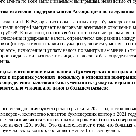
ого агента по всем выплачиваемым выигрышам, независимо от 
том изменения поддерживаются Ассоциацией по следующим 
редакции НК РФ, организаторы азартных игр в букмекерских ко
анители лотерей выступают налоговыми агентами в отношении 
 рублей. Кроме того, налоговая база по таким выигрышам, вып
 исчисления и удержания налога, определяется как разница меж
вки (интерактивной ставки) служащей условием участия в соот
и этом, исчисление и уплату налога по выигрышам менее 15 тыс
, производят сами физические лица, а налоговая база определяетс
рыша.
рядка, в отношении выигрышей в букмекерских конторах или
тся в неравных условиях, поскольку в отношении выигрышей
х определения налоговой базы уменьшить сумму выигрыша н
довательно уплачивают налог в большем размере.
ьного исследования букмекерского рынка за 2021 год, опубликов
мекеров», количество клиентов букмекерских контор в 2021 году
лн. человек являются «постоянными игроками» (то есть совершил
составляет 1291 рубль. Это свидетельствует о том, что большая
букмекерских контор, составляет менее 15 тысяч рублей.