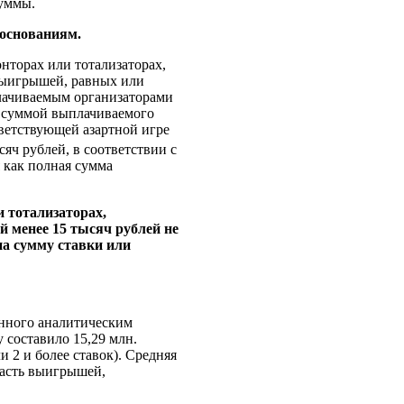
суммы.
основаниям.
нторах или тотализаторах,
выигрышей, равных или
лачиваемым организаторами
ду суммой выплачиваемого
ветствующей азартной игре
яч рублей, в соответствии с
я как полная сумма
 тотализаторах,
 менее 15 тысяч рублей не
а сумму ставки или
анного аналитическим
 составило 15,29 млн.
и 2 и более ставок). Средняя
 часть выигрышей,