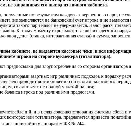
, не запрашивая его вывод из личного кабинета.
а, полученные по результатам каждого завершенного пари, не с
инета (не зачисляются на банковский счет игрока и не выдаются 
ультата такого пари налог не удерживается. Налог рассчитываетс
 вывод. К этому моменту игрок может заключить десятки пари, а
ко ввод денег (ставка, интерактивная ставка) и сумма, запроше
чном кабинете, не выдаются кассовые чеки, и вся информаци
бинете игрока на стороне букмекера (тотализатора).
т предпосылки для злоупотребления со стороны организатора а
ганизаторами азартных игр различных подходов к порядку рас
 случаев приводит возникновению по итогам налогового период
лицам, связанным с не полной уплатой налога;
е баланса игрока под различными предлогами.
оупотреблений, и в целях совершенствования системы сбора и 
их конторах или тотализатора, предлагается привести понятийн
ствие с понятийным аппаратом ФЗ № 244.