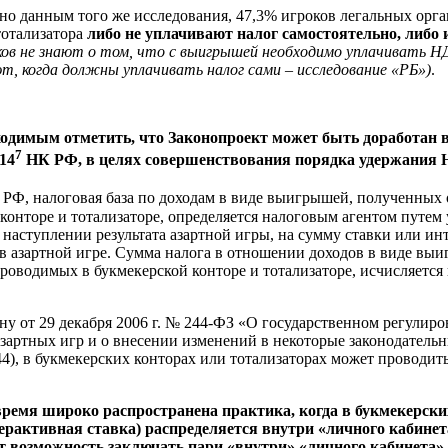
сно данным того же исследования, 47,3% игроков легальных орга
тотализатора
либо не уплачивают налог самостоятельно, либо
ков не знают о том, что с выигрышей необходимо уплачивать Н
т, когда должны уплачивать налог сами – исследование «РБ»)
.
бходимым отметить, что Законопроект может быть доработан 
7
214
НК РФ, в целях совершенствования порядка удержания
РФ, налоговая база по доходам в виде выигрышей, полученных о
конторе и тотализаторе, определяется налоговым агентом путе
наступлении результата азартной игры, на сумму ставки или ин
в азартной игре. Сумма налога в отношении доходов в виде вы
проводимых в букмекерской конторе и тотализаторе, исчисляется
ну от 29 декабря 2006 г. № 244-ФЗ «О государственном регулиро
зартных игр и о внесении изменений в некоторые законодатель
), в букмекерских конторах или тотализаторах может проводить
 время широко распространена практика, когда в букмекерски
терактивная ставка) распределяется внутри «личного кабине
ет возможность заключать пари «внутри» «личного кабинета» 