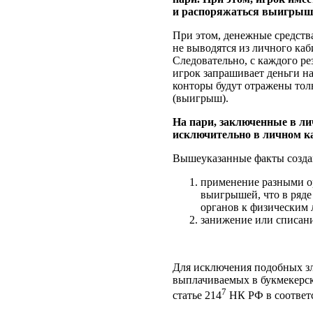
и распоряжаться выигрышем
При этом, денежные средств
не выводятся из личного каб
Следовательно, с каждого рез
игрок запрашивает деньги на
конторы будут отражены толь
(выигрыш).
На пари, заключенные в ли
исключительно в личном ка
Вышеуказанные факты создаю
применение разными ор
выигрышей, что в ряде
органов к физическим 
занижение или списани
Для исключения подобных зл
выплачиваемых в букмекерск
7
статье 214
НК РФ в соответ